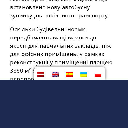
встановлено нову автобусну
зупинку для шкільного транспорту.
Оскільки будівельні норми
передбачають вищі вимоги до
якості для навчальних закладів, ніж
для офісних приміщень, у рамках
реконструкції у приміщенні площею
3860 м² буде проведено суттєву
перепроектування інженерних
мереж та, відповідно, будівництво –
заміну електропроводки, заміну
систем вентиляції та пожежної
безпеки відповідно до вимог
навчального закладу.