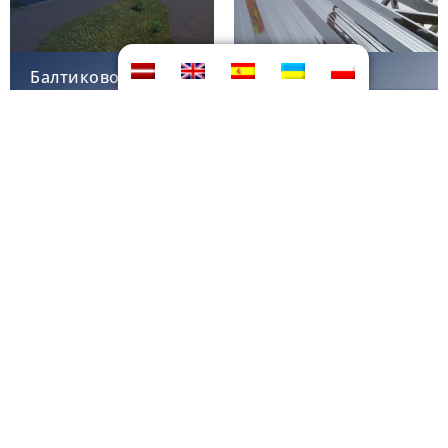
Балтиково,
Ханхівікі-1
Ієцава
Фінляндія
Біогазова установка
Біогазова установка
Пенсильванія, США
Iowa, США