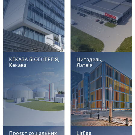
КЕКАВА БІОЕНЕРГІЯ,
Цитадель,
Кекава
Латвія
Проєкт соціальних
LitEgg,