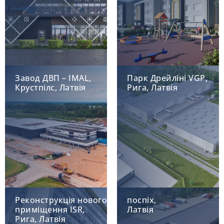
Завод ДВП – IMAL,
Парк Дрейліні VGP,
Крустпілс, Латвія
Рига, Латвія
Реконструкція нового
поспіх,
приміщення ISR,
Латвія
Рига, Латвія