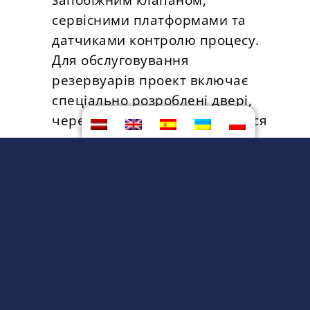
сервісними платформами та
датчиками контролю процесу.
Для обслуговування
резервуарів проект включає
спеціально розроблені двері,
через які також забезпечується
доступ для важкої техніки для
більш ефективного очищення.
Станція біологічної попередньої
очистки для видалення сірки та
аміаку з біогазу.
Палаючий смолоскип для
безпеки.
Потужність заводу дозволяє йому
переробляти 100 000 тонн гною на