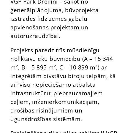
VGP Park Dreiliņi – sākot no
ģenerālplānojuma, būvprojekta
izstrādes līdz zemes gabalu
apvienošanas projektam un
autoruzraudzībai.
Projekts paredz trīs mūsdienīgu
noliktavu ēku būvniecību (A – 15 344
m², B – 5 895 m², C – 10 899 m²) ar
integrētām divstāvu biroju telpām, kā
arī visu nepieciešamo atbalsta
infrastruktūru: piebraucamajiem
ceļiem, inženierkomunikācijām,
drošības risinājumiem un
ugunsdrošības sistēmām.