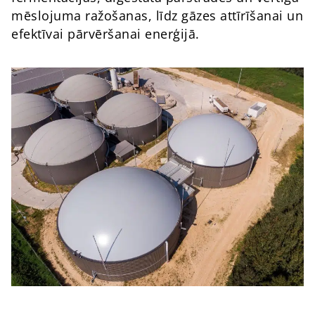
mēslojuma ražošanas, līdz gāzes attīrīšanai un
efektīvai pārvēršanai enerģijā.