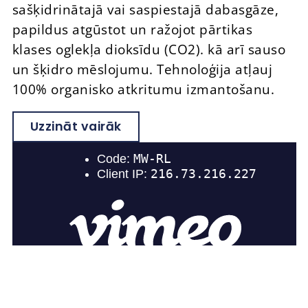
sašķidrinātajā vai saspiestajā dabasgāze,
papildus atgūstot un ražojot pārtikas
klases oglekļa dioksīdu (CO
2
). kā arī sauso
un šķidro mēslojumu. Tehnoloģija atļauj
100% organisko atkritumu izmantošanu.
Uzzināt vairāk