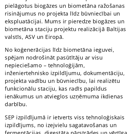
pielāgotus biogāzes un biometāna ražošanas
risinājumus no projekta līdz būvniecībai un
ekspluatācijai. Mums ir pieredze biogāzes un
biometāna staciju projektu realizācijā Baltijas
valstīs, ASV un Eiropā.
No koģenerācijas līdz biometāna ieguvei,
spējam nodrošināt pasūtītāju ar visu
nepieciešamo – tehnoloģijām,
inženiertehnisko izpildījumu, dokumentāciju,
projekta vadību un būvniecību, lai realizētu
funkcionālu staciju, kas radīs papildus
ienākumus un atvieglos uzņēmuma ikdienas
darbību.
SEP izpildījumā ir ietverts viss tehnoloģiskais
izpildījums, no izejvielu sagatavošanas un
fermentācijas, digestāta pārstrādes un vērtīga