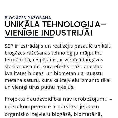
BIOGĀZES RAŽOŠANA
UNIKĀLA TEHNOLOĢIJA–
VIENĪGIE INDUSTRIJĀ!
SEP ir izstrādājis un realizējis pasaulē unikālu
biogāzes ražošanas tehnoloģiju mājputnu
fermām.Tā, iespējams, ir vienīgā biogāzes
stacija pasaulē, kura efektīvi ražo augstas
kvalitātes biogāzi un biometānu ar augstu
metāna saturu, kura kā izejvielu izmanto tikai
un vienīgi tīrus putnu mēslus.
Projekta daudzveidībai nav ierobežojumu –
mūsu kompetencē ir pārvērst jebkuru
organisko izejvielu biogāzē, biometānā,