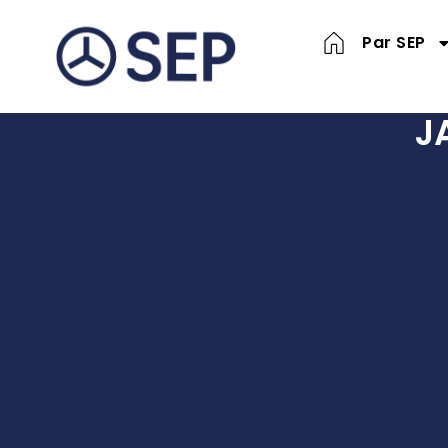
Par SEP
J