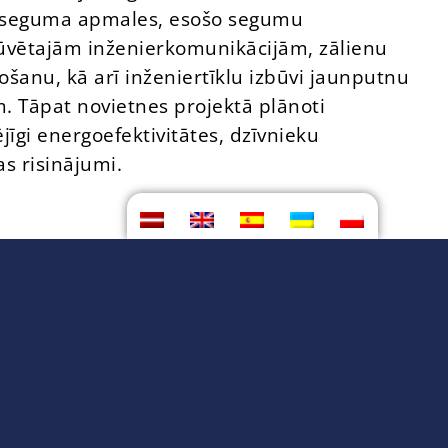
seguma apmales, esošo segumu
būvētajām inženierkomunikācijām, zālienu
ošanu, kā arī inženiertīklu izbūvi jaunputnu
. Tāpat novietnes projektā plānoti
jīgi energoefektivitātes, dzīvnieku
as risinājumi.