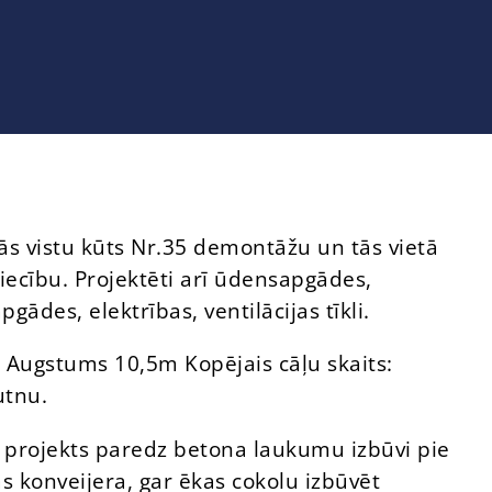
ās vistu kūts Nr.35 demontāžu un tās vietā
niecību. Projektēti arī ūdensapgādes,
pgādes, elektrības, ventilācijas tīkli.
 Augstums 10,5m Kopējais cāļu skaits:
tnu.
 projekts paredz betona laukumu izbūvi pie
 konveijera, gar ēkas cokolu izbūvēt