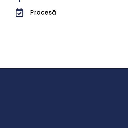
Procesā
ATPAKAĻ