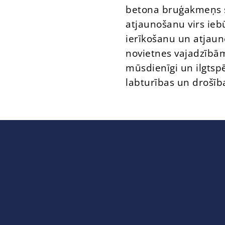
betona bruģakmeņs 
atjaunošanu virs ie
ierīkošanu un atjaun
novietnes vajadzībām
mūsdienīgi un ilgtspē
labturības un drošīb